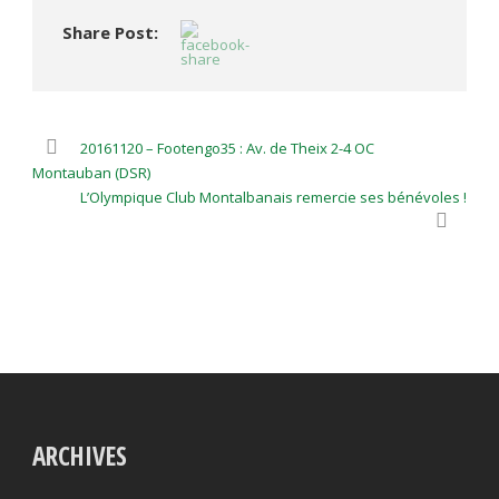
Share Post:
20161120 – Footengo35 : Av. de Theix 2-4 OC
Montauban (DSR)
L’Olympique Club Montalbanais remercie ses bénévoles !
ARCHIVES