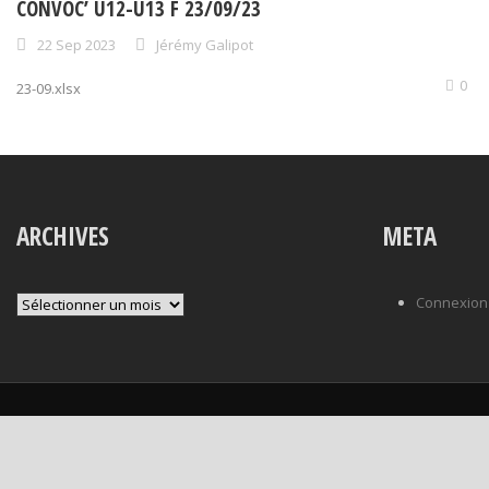
CONVOC’ U12-U13 F 23/09/23
22 Sep 2023
Jérémy Galipot
0
23-09.xlsx
ARCHIVES
META
Archives
Connexion