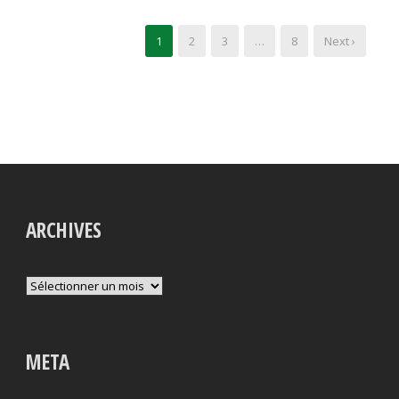
1
2
3
…
8
Next ›
ARCHIVES
Archives
META