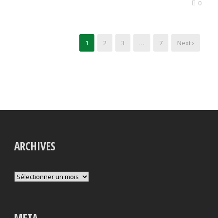
0
1
2
3
…
7
Next ›
ARCHIVES
Archives
META