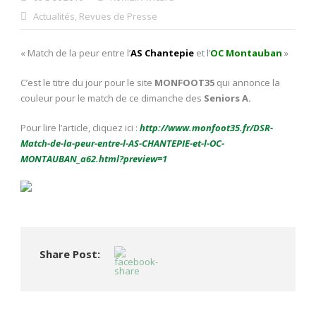
Actualités
,
Revues de Presse
« Match de la peur entre l’
AS Chantepie
et l’
OC Montauban
»
C’est le titre du jour pour le site
MONFOOT35
qui annonce la
couleur pour le match de ce dimanche des
Seniors A.
Pour lire l’article, cliquez ici :
http://www.monfoot35.fr/DSR-
Match-de-la-peur-entre-l-AS-CHANTEPIE-et-l-OC-
MONTAUBAN_a62.html?preview=1
Share Post: