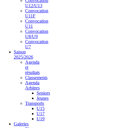
Convocation
U12/U13
Convocation
U11F
Convocation
U11
Convocation
U8/U9
Convocation
U7
Saison
2025/2026
Agenda
et
résultats
Classements
Agenda
Arbitres
Seniors
Jeunes
Transports
U15
U17
U19
Galeries