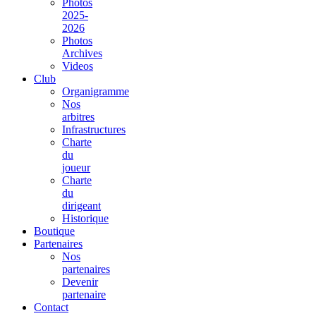
Photos
2025-
2026
Photos
Archives
Videos
Club
Organigramme
Nos
arbitres
Infrastructures
Charte
du
joueur
Charte
du
dirigeant
Historique
Boutique
Partenaires
Nos
partenaires
Devenir
partenaire
Contact