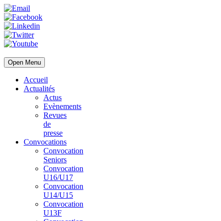
Open Menu
Accueil
Actualités
Actus
Evènements
Revues
de
presse
Convocations
Convocation
Seniors
Convocation
U16/U17
Convocation
U14/U15
Convocation
U13F