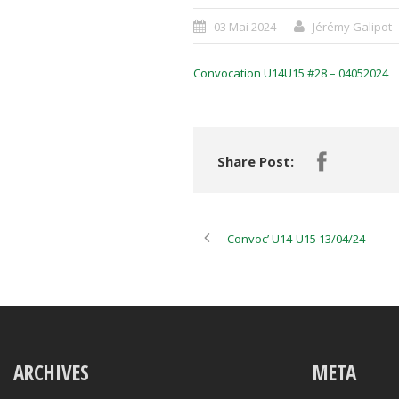
03 Mai 2024
Jérémy Galipot
Convocation U14U15 #28 – 04052024
Share Post:
Convoc’ U14-U15 13/04/24
ARCHIVES
META