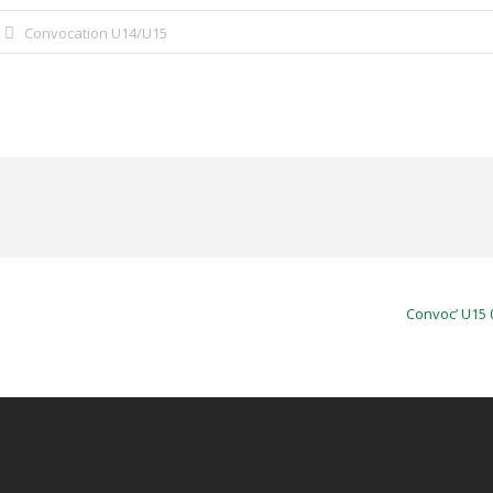
Convocation U14/U15
Convoc’ U15 