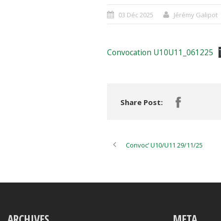
03 Déc 2025
Jérémy Galipot
Convocation U10U11_061225
Share Post:
Convoc’ U10/U11 29/11/25
ARCHIVES
META