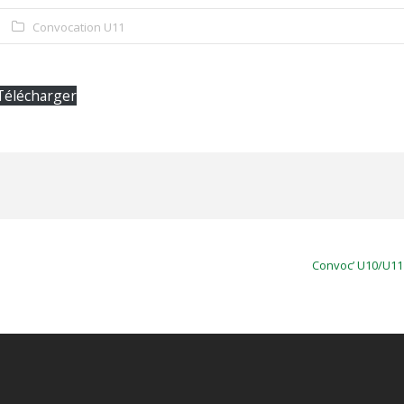
Convocation U11
Télécharger
Convoc’ U10/U11