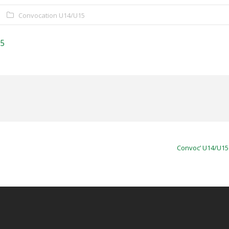
Convocation U14/U15
5
Convoc’ U14/U15