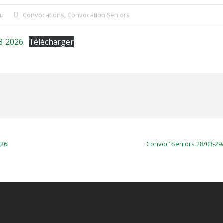
hu
Convocations
,
Convocation Seniors
03 2026
Télécharger
026
Convoc’ Seniors 28/03-29