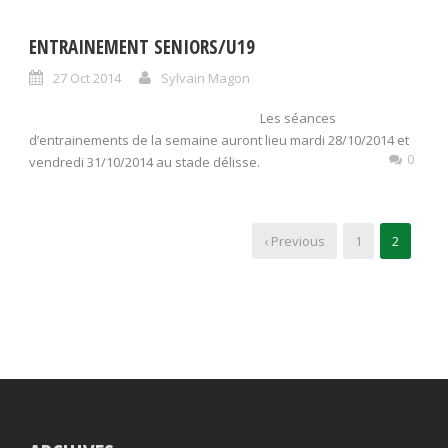
ENTRAINEMENT SENIORS/U19
27 Oct 2014
Sylvain Magon
Les séances
d’entrainements de la semaine auront lieu mardi 28/10/2014 et
0
vendredi 31/10/2014 au stade délisse.
‹ Previous
1
2