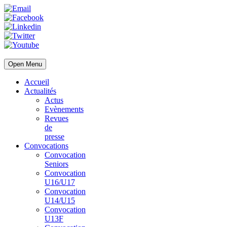
Open Menu
Accueil
Actualités
Actus
Evènements
Revues
de
presse
Convocations
Convocation
Seniors
Convocation
U16/U17
Convocation
U14/U15
Convocation
U13F