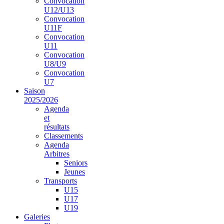
Convocation
U12/U13
Convocation
U11F
Convocation
U11
Convocation
U8/U9
Convocation
U7
Saison
2025/2026
Agenda
et
résultats
Classements
Agenda
Arbitres
Seniors
Jeunes
Transports
U15
U17
U19
Galeries