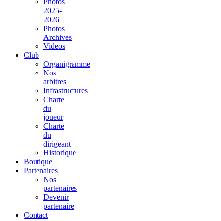
Photos
2025-
2026
Photos
Archives
Videos
Club
Organigramme
Nos
arbitres
Infrastructures
Charte
du
joueur
Charte
du
dirigeant
Historique
Boutique
Partenaires
Nos
partenaires
Devenir
partenaire
Contact