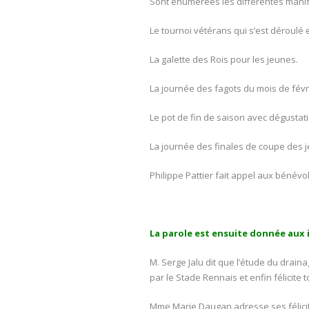
Sont énumérées les différentes manif
Le tournoi vétérans qui s’est déroulé
La galette des Rois pour les jeunes.
La journée des fagots du mois de févr
Le pot de fin de saison avec dégustat
La journée des finales de coupe des jeu
Philippe Pattier fait appel aux bénévol
La parole est ensuite donnée aux i
M. Serge Jalu dit que l’étude du drain
par le Stade Rennais et enfin félicite 
Mme Marie Daugan adresse ses félicitat