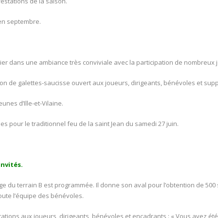
estations de la saison.
 en septembre.
ier dans une ambiance très conviviale avec la participation de nombreux 
ion de galettes-saucisse ouvert aux joueurs, dirigeants, bénévoles et supp
nes d’Ille-et-Vilaine.
es pour le traditionnel feu de la saint Jean du samedi 27 juin.
nvités.
age du terrain B est programmée. Il donne son aval pour l’obtention de 500
toute l’équipe des bénévoles.
ions aux joueurs, dirigeants, bénévoles et encadrants : « Vous avez été vr