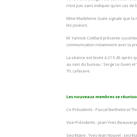
n’est pas sans indiquer qu’en cas de be
Mme Madeleine Guée signale que la muni
les joueurs.
M. Yannick Cotillard présente succinte
communication notamment avec la pre
La séance est levée à 21 h 45 après q
au sein du bureau : Serge Le Guen et Yve
Th. Lefeuvre.
Les nouveaux membres se réunissen
Co-Présidents : Pascal Berthelot et Th
Vice-Présidents : Jean-Yves Beauverger
Secrétaire : Yves-Jean Nouvel ; secrét