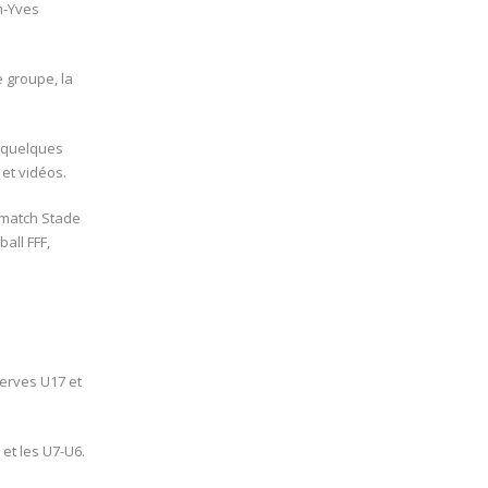
n-Yves
 groupe, la
e quelques
et vidéos.
 match Stade
all FFF,
serves U17 et
 et les U7-U6.