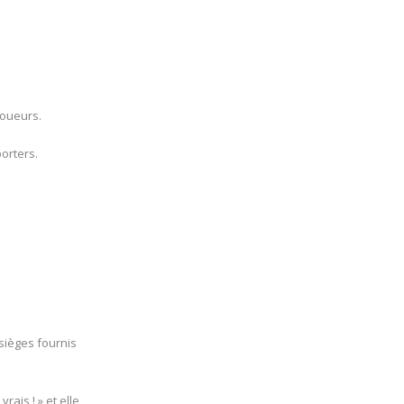
joueurs.
orters.
 sièges fournis
ais ! » et elle