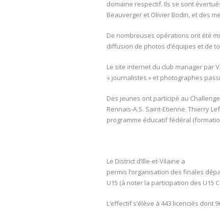
domaine respectif. Ils se sont évertu
Beauverger et Olivier Bodin, et des 
De nombreuses opérations ont été mise
diffusion de photos d’équipes et de to
Le site internet du club manager par 
« journalistes » et photographes pas
Des jeunes ont participé au Challeng
Rennais-A.S. Saint-Etienne. Thierry Lef
programme éducatif fédéral (formatio
Le District d’Ille-et-Vilaine a
permis l’organisation des finales dép
U15 (à noter la participation des U15 
L’effectif s’élève à 443 licenciés dont