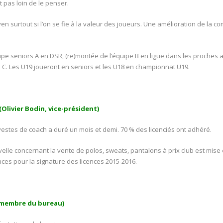
t pas loin de le penser.
n surtout si l’on se fie à la valeur des joueurs. Une amélioration de la c
uipe seniors A en DSR, (re)montée de l’équipe B en ligue dans les proches 
e C. Les U19 joueront en seniors et les U18 en championnat U19.
Olivier Bodin, vice-président)
stes de coach a duré un mois et demi. 70 % des licenciés ont adhéré.
elle concernant la vente de polos, sweats, pantalons à prix club est mise 
es pour la signature des licences 2015-2016.
, membre du bureau)