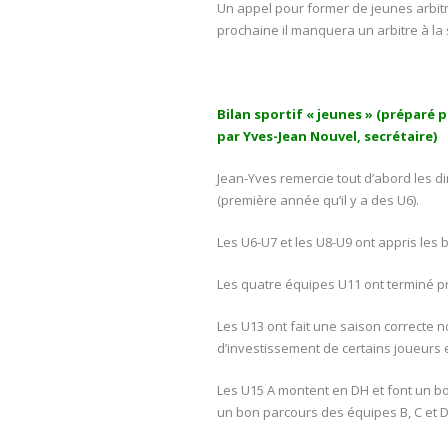
Un appel pour former de jeunes arbitr
prochaine il manquera un arbitre à la 
Bilan sportif « jeunes » (préparé 
par Yves-Jean Nouvel, secrétaire)
Jean-Yves remercie tout d’abord les d
(première année qu’il y a des U6).
Les U6-U7 et les U8-U9 ont appris les
Les quatre équipes U11 ont terminé pr
Les U13 ont fait une saison correcte n
d’investissement de certains joueurs e
Les U15 A montent en DH et font un bo
un bon parcours des équipes B, C et D