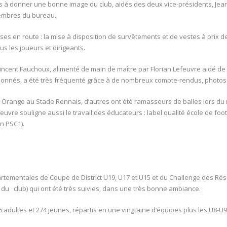
és à donner une bonne image du club, aidés des deux vice-présidents, Jea
membres du bureau.
s en route : la mise à disposition de survêtements et de vestes à prix de
us les joueurs et dirigeants.
Vincent Fauchoux, alimenté de main de maître par Florian Lefeuvre aidé d
sionnés, a été très fréquenté grâce à de nombreux compte-rendus, photos 
e Orange au Stade Rennais, d’autres ont été ramasseurs de balles lors du
euvre souligne aussi le travail des éducateurs : label qualité école de footb
n PSC1).
artementales de Coupe de District U19, U17 et U15 et du Challenge des Ré
C du club) qui ont été très suivies, dans une très bonne ambiance.
 96 adultes et 274 jeunes, répartis en une vingtaine d’équipes plus les U8-U9