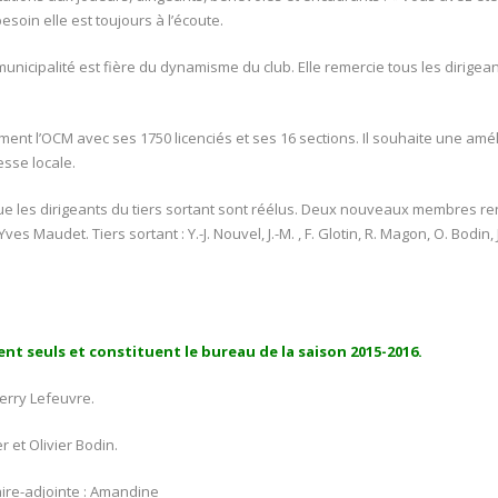
soin elle est toujours à l’écoute.
cipalité est fière du dynamisme du club. Elle remercie tous les dirigeants
ment l’OCM avec ses 1750 licenciés et ses 16 sections. Il souhaite une amél
sse locale.
ue les dirigeants du tiers sortant sont réélus. Deux nouveaux membres re
s Maudet. Tiers sortant : Y.-J. Nouvel, J.-M. , F. Glotin, R. Magon, O. Bodin, 
t seuls et constituent le bureau de la saison 2015-2016.
ierry Lefeuvre.
 et Olivier Bodin.
aire-adjointe : Amandine