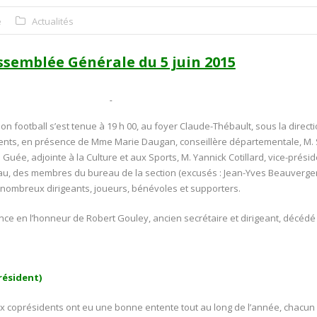
e
Actualités
ssemblée Générale du 5 juin 2015
n football s’est tenue à 19 h 00, au foyer Claude-Thébault, sous la directi
dents, en présence de Mme Marie Daugan, conseillère départementale, M. S
, adjointe à la Culture et aux Sports, M. Yannick Cotillard, vice-préside
au, des membres du bureau de la section (excusés : Jean-Yves Beauverge
 nombreux dirigeants, joueurs, bénévoles et supporters.
ce en l’honneur de Robert Gouley, ancien secrétaire et dirigeant, décédé 
résident)
ux coprésidents ont eu une bonne entente tout au long de l’année, chacun