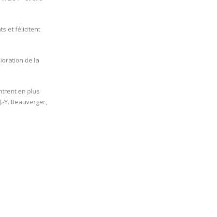
 et félicitent
ioration de la
ntrent en plus
J.-Y. Beauverger,