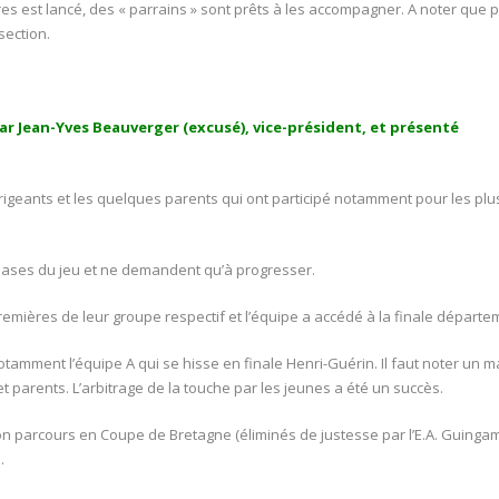
es est lancé, des « parrains » sont prêts à les accompagner. A noter que p
section.
par Jean-Yves Beauverger (excusé), vice-président, et présenté
irigeants et les quelques parents qui ont participé notamment pour les plu
 bases du jeu et ne demandent qu’à progresser.
emières de leur groupe respectif et l’équipe a accédé à la finale départe
otamment l’équipe A qui se hisse en finale Henri-Guérin. Il faut noter un
t parents. L’arbitrage de la touche par les jeunes a été un succès.
n parcours en Coupe de Bretagne (éliminés de justesse par l’E.A. Guingamp)
.