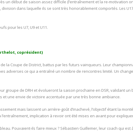
 un début de saison assez difficile (l’entraînement et la re-motivation ont
 division dans laquelle ils se sont très honorablement comportés. Les U1
ufs pour les U7, U9 et U11.
erthelot, coprésident)
e de la Coupe de District, battus par les futurs vainqueurs. Leur champion
es adverses ce qui a entraîné un nombre de rencontres limité. Un chang
eur groupe de DRH et évolueront la saison prochaine en DSR, validant un 
s et une envie de victoire accentuée par une très bonne ambiance.
ssement mais laissent un arrière-goût d’inachevé, l’objectif étant la monté
l’entraînement, implication à revoir ont été mises en avant pour expliquer
bleau. Pouvaient-ils faire mieux ? Sébastien Guillemer, leur coach qui est à