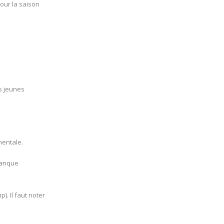
our la saison
s jeunes
mentale.
 manque
. Il faut noter