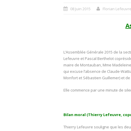
08 Juin 2015
Florian Lefeuvr
A
L’Assemblée Générale 2015 de la sectio
Lefeuvre et Pascal Berthelot coprési
maire de Montauban, Mme Madeleine Guée
qui excuse l’absence de Claude-Watti
Monfort et Sébastien Guillemer) et de
Elle commence par une minute de silen
Bilan moral (Thierry Lefeuvre, cop
Thierry Lefeuvre souligne que les de