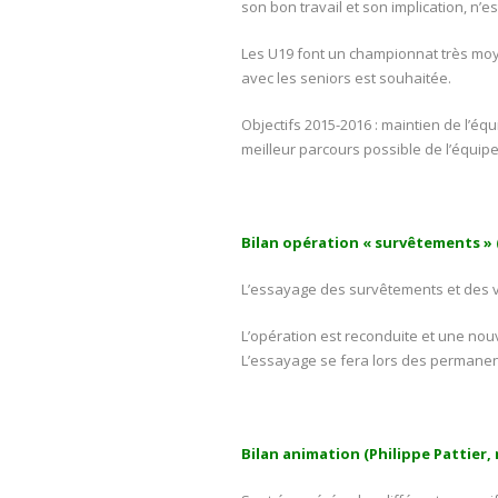
son bon travail et son implication, n’es
Les U19 font un championnat très moye
avec les seniors est souhaitée.
Objectifs 2015-2016 : maintien de l’éq
meilleur parcours possible de l’équip
Bilan opération « survêtements » (
L’essayage des survêtements et des ve
L’opération est reconduite et une nouv
L’essayage se fera lors des permanenc
Bilan animation (Philippe Pattier