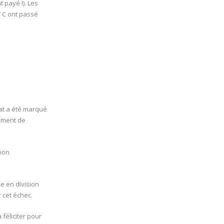
 payé !). Les
7 C ont passé
nat a été marqué
ement de
bon
e en division
 cet échec.
 féliciter pour