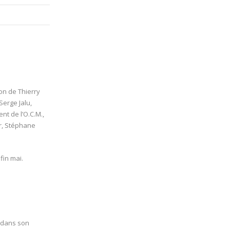
on de Thierry
erge Jalu,
nt de l’O.C.M.,
r, Stéphane
fin mai.
 dans son