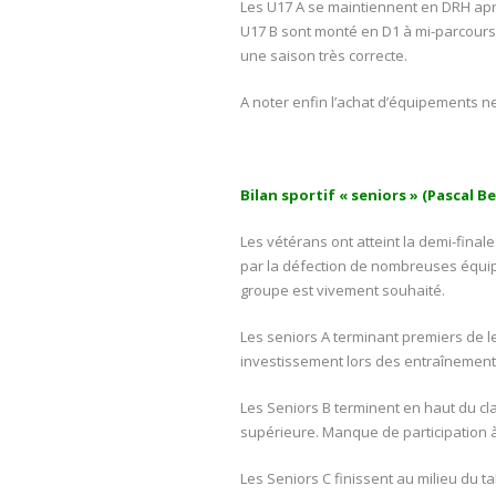
Les U17 A se maintiennent en DRH après
U17 B sont monté en D1 à mi-parcours,
une saison très correcte.
A noter enfin l’achat d’équipements ne
Bilan sportif « seniors » (Pascal B
Les vétérans ont atteint la demi-final
par la défection de nombreuses équip
groupe est vivement souhaité.
Les seniors A terminant premiers de l
investissement lors des entraînement
Les Seniors B terminent en haut du cla
supérieure. Manque de participation à 
Les Seniors C finissent au milieu du ta