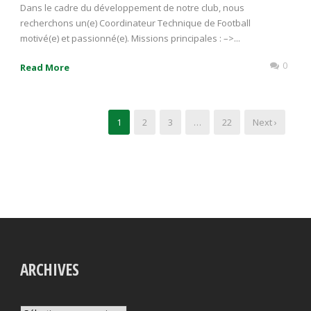
Dans le cadre du développement de notre club, nous
recherchons un(e) Coordinateur Technique de Football
motivé(e) et passionné(e). Missions principales : –>...
0
Read More
1
2
3
…
22
Next ›
ARCHIVES