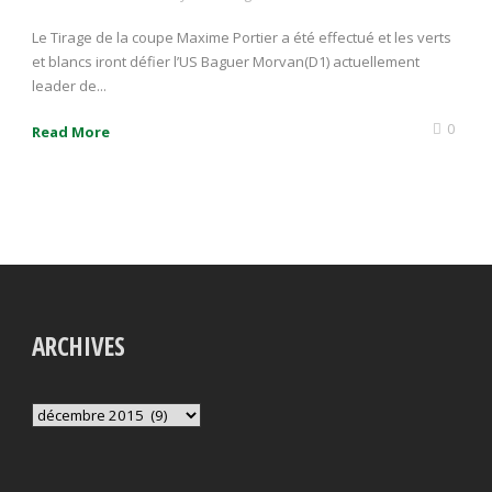
Le Tirage de la coupe Maxime Portier a été effectué et les verts
et blancs iront défier l’US Baguer Morvan(D1) actuellement
leader de...
0
Read More
ARCHIVES
Archives