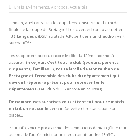
Brefs
,
Evènements
,
A propos
,
Actualités
Demain, à 15h aura lieu le coup d’envoi historique du 1/4 de
finale de la coupe de Bretagne ! Les « vert et blanc » accueillent
l’
US Langueux
(DSE) au stade A.Robert dans un chaudron vert
surchauffé !
Les supporters auront encore le rôle du 12ème homme à
assurer.
En ce jour, c’est tout le club (joueurs, parents,
dirigeants, familles…), toute la ville de Montauban de
Bretagne et l’ensemble des clubs du département qui
devront répondre présent pour représenter le
département
(seul club du 35 encore en course !)
De nombreuses surprises vous attentent pour ce match
en tribune et sur le terrain
(buvette et restauration sur
place)
…
Pour info, voici le programme des animations demain (filmé tout
au long de l’après-midi par un média amateur dès 13h30) :