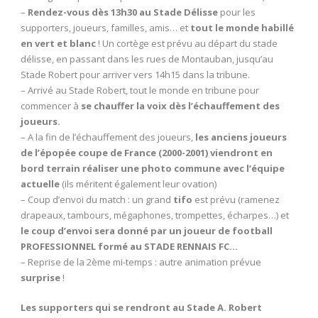
–
Rendez-vous dès 13h30 au Stade Délisse
pour les
supporters, joueurs, familles, amis… et
tout le monde habillé
en vert et blanc
! Un cortège est prévu au départ du stade
délisse, en passant dans les rues de Montauban, jusqu’au
Stade Robert pour arriver vers 14h15 dans la tribune.
– Arrivé au Stade Robert, tout le monde en tribune pour
commencer à
se chauffer la voix dès l’échauffement des
joueurs.
– A la fin de l’échauffement des joueurs,
les anciens joueurs
de l’épopée coupe de France (2000-2001) viendront en
bord terrain réaliser une photo commune avec l’équipe
actuelle
(ils méritent également leur ovation)
– Coup d’envoi du match : un grand
tifo
est prévu (ramenez
drapeaux, tambours, mégaphones, trompettes, écharpes…) et
le coup d’envoi sera donné par un joueur de football
PROFESSIONNEL formé au STADE RENNAIS FC…
– Reprise de la 2ème mi-temps : autre animation prévue
surprise
!
Les supporters qui se rendront au Stade A. Robert