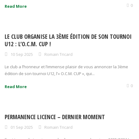
0
Read More
LE CLUB ORGANISE LA 3ÈME ÉDITION DE SON TOURNOI
U12 : L’O.C.M. CUP !
10 Sep 2025
Romain Tricard
Le club a l’honneur et l’immense plaisir de vous annoncer la 3ème
édition de son tournoi U12, l’« O.C.M. CUP », qui...
0
Read More
PERMANENCE LICENCE – DERNIER MOMENT
01 Sep 2025
Romain Tricard