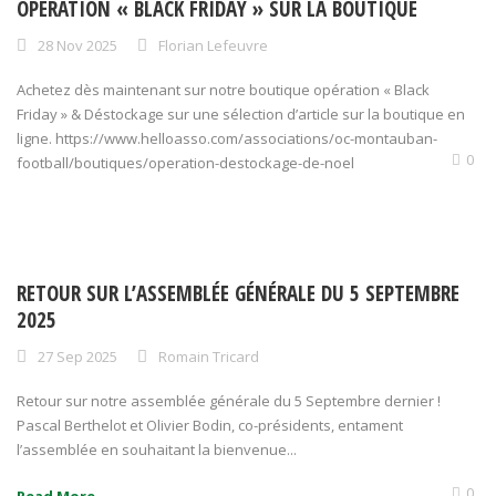
OPERATION « BLACK FRIDAY » SUR LA BOUTIQUE
28 Nov 2025
Florian Lefeuvre
Achetez dès maintenant sur notre boutique opération « Black
Friday » & Déstockage sur une sélection d’article sur la boutique en
ligne. https://www.helloasso.com/associations/oc-montauban-
0
football/boutiques/operation-destockage-de-noel
RETOUR SUR L’ASSEMBLÉE GÉNÉRALE DU 5 SEPTEMBRE
2025
27 Sep 2025
Romain Tricard
Retour sur notre assemblée générale du 5 Septembre dernier !
Pascal Berthelot et Olivier Bodin, co-présidents, entament
l’assemblée en souhaitant la bienvenue...
0