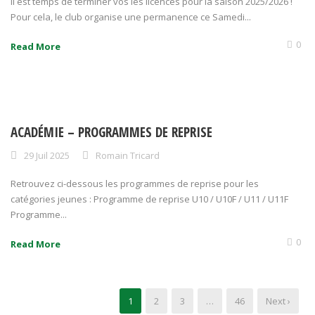
Il est temps de terminer vos les licences pour la saison 2025/2026 !
Pour cela, le club organise une permanence ce Samedi...
0
Read More
ACADÉMIE – PROGRAMMES DE REPRISE
29 Juil 2025
Romain Tricard
Retrouvez ci-dessous les programmes de reprise pour les
catégories jeunes : Programme de reprise U10 / U10F / U11 / U11F
Programme...
0
Read More
1
2
3
…
46
Next ›