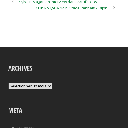
Sylvain Magon en interview dans Actufoot 35 !
Club Rouge & Noir : Stade Rennais – Dijon
ARCHIVES
Archives
META
Connexion