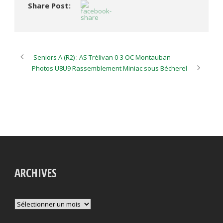
Share Post:
Seniors A (R2) : AS Trélivan 0-3 OC Montauban
Photos U8U9 Rassemblement Miniac sous Bécherel
ARCHIVES
Archives