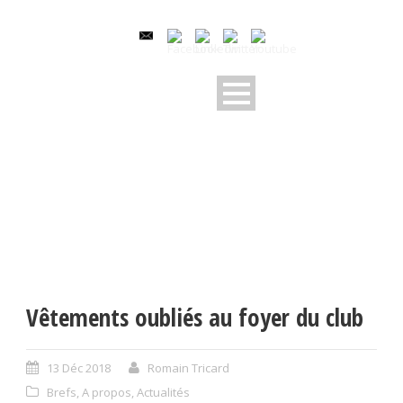
Vêtements oubliés au foyer du club
13 Déc 2018
Romain Tricard
Brefs
,
A propos
,
Actualités