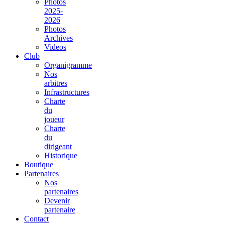
Photos
2025-
2026
Photos
Archives
Videos
Club
Organigramme
Nos
arbitres
Infrastructures
Charte
du
joueur
Charte
du
dirigeant
Historique
Boutique
Partenaires
Nos
partenaires
Devenir
partenaire
Contact