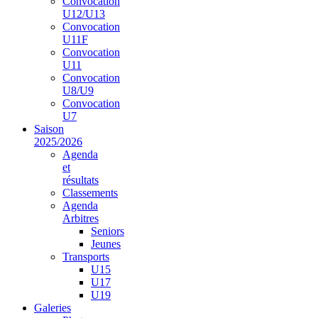
Convocation
U12/U13
Convocation
U11F
Convocation
U11
Convocation
U8/U9
Convocation
U7
Saison
2025/2026
Agenda
et
résultats
Classements
Agenda
Arbitres
Seniors
Jeunes
Transports
U15
U17
U19
Galeries