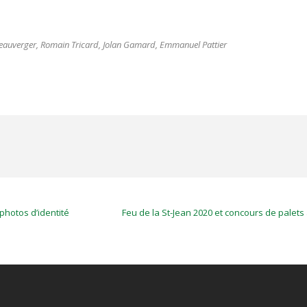
 Beauverger, Romain Tricard, Jolan Gamard, Emmanuel Pattier
photos d’identité
Feu de la St-Jean 2020 et concours de palets