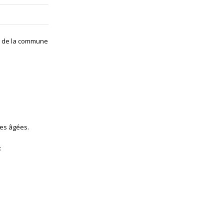
AD de la commune
nes âgées.
: