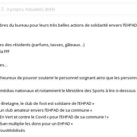
A propos
,
Actualités
,
Brefs
res du bureau pour leurs très belles actions de solidarité envers l’EHP
es des résidents (parfums, tasses, gâteaux…)
la FFF
mes…
est heureux de pouvoir soutenir le personnel soignant ainsi que les person
s médias nationaux et notamment le Ministère des Sports à lire ci-dessous 
retagne, le club de foot est solidaire de l’EHPAD »
n d’un club amateur envers l’EHPAD de sa commune »
En Vert et contre le Covid » pour l’EHPAD de sa commune ! »
uban multiplie les dons pour un EHPAD »
#TousMobilisés