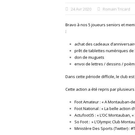
24 Avr 2020
Romain Tricard
Bravo à nos 5 joueurs seniors et memb
:
achat des cadeaux d’anniversair
prêt de tablettes numériques de 
don de muguets
envoi de lettres / dessins / poè
Dans cette période difficile, le club 
Cette action a été repris par plusieur
Foot Amateur : « A Montauban-de-B
Foot National : « La belle actio
Actufoot35 : « L’OC Montauban, « 
So Foot : » L’Olympic Club Monta
Ministère Des Sports (Twitter) : 