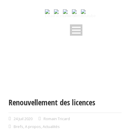
Renouvellement des licences
24 Juil 2020
Romain Tricard
Brefs
,
A propos
,
Actualités