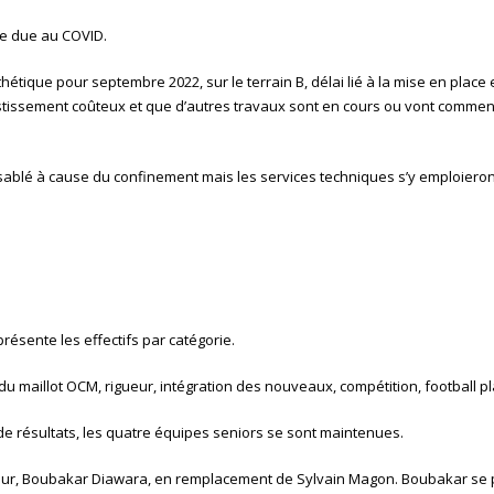
cile due au COVID.
thétique pour septembre 2022, sur le terrain B, délai lié à la mise en place 
vestissement coûteux et que d’autres travaux sont en cours ou vont commen
t sablé à cause du confinement mais les services techniques s’y emploieron
résente les effectifs par catégorie.
 du maillot OCM, rigueur, intégration des nouveaux, compétition, football pla
 de résultats, les quatre équipes seniors se sont maintenues.
eur, Boubakar Diawara, en remplacement de Sylvain Magon. Boubakar se 