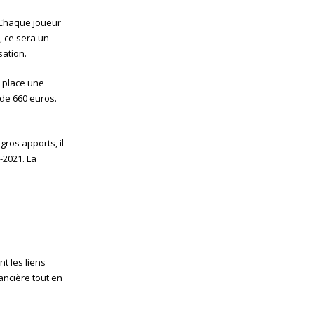
. Chaque joueur
, ce sera un
sation.
n place une
 de 660 euros.
gros apports, il
-2021. La
t les liens
nancière tout en