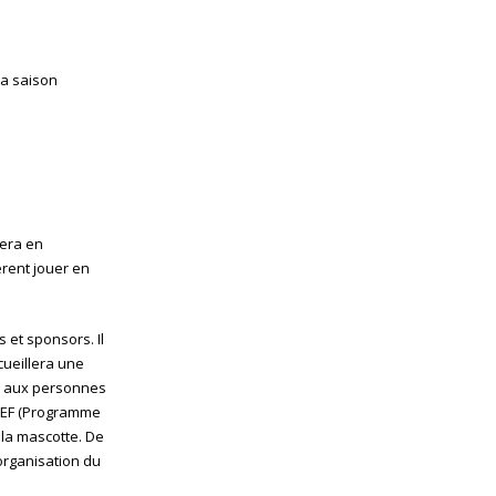
la saison
uera en
èrent jouer en
 et sponsors. Il
cueillera une
ide aux personnes
u PEF (Programme
 la mascotte. De
’organisation du