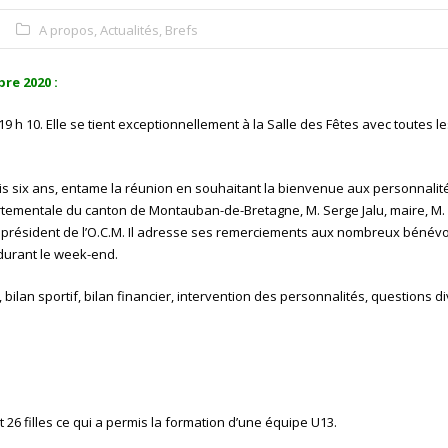
A propos
,
Actualités
,
Brefs
re 2020 :
h 10. Elle se tient exceptionnellement à la Salle des Fêtes avec toutes l
is six ans, entame la réunion en souhaitant la bienvenue aux personnalit
ementale du canton de Montauban-de-Bretagne, M. Serge Jalu, maire, M. L
, président de l’O.C.M. Il adresse ses remerciements aux nombreux bénévo
durant le week-end.
l, bilan sportif, bilan financier, intervention des personnalités, questions d
nt 26 filles ce qui a permis la formation d’une équipe U13.