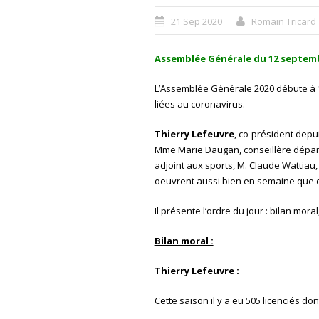
21 Sep 2020
Romain Tricard
Assemblée Générale du 12 septemb
L’Assemblée Générale 2020 débute à 19 
liées au coronavirus.
Thierry Lefeuvre
, co-président depu
Mme Marie Daugan, conseillère départ
adjoint aux sports, M. Claude Wattiau
oeuvrent aussi bien en semaine que 
Il présente l’ordre du jour : bilan mora
Bilan moral :
Thierry Lefeuvre :
Cette saison il y a eu 505 licenciés do