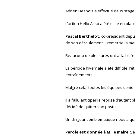
Adrien Desbois a effectué deux stages
L’action Hello Asso a été mise en place
Pascal Berthelot,
co-président depui
de son déroulement. Il remercie la ma
Beaucoup de blessures ont affaibli l’e
La période hivernale a été difficile, l
entraînements.
Malgré cela, toutes les équipes senio
Il a fallu anticiper la reprise d’auta
décidé de quitter son poste.
Un dirigeant emblématique nous a quit
Parole est donnée à M. le maire
, S