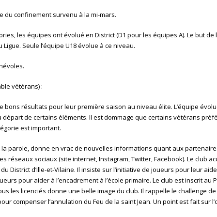
se du confinement survenu à la mi-mars.
ies, les équipes ont évolué en District (D1 pour les équipes A). Le but de 
Ligue. Seule l’équipe U18 évolue à ce niveau.
énévoles.
le vétérans) :
de bons résultats pour leur première saison au niveau élite. L’équipe évol
du départ de certains éléments. Il est dommage que certains vétérans préf
tégorie est important.
 la parole, donne en vrac de nouvelles informations quant aux partenaires
es réseaux sociaux (site internet, Instagram, Twitter, Facebook). Le club ac
u District d’Ille-et-Vilaine. Il insiste sur l’initiative de joueurs pour leur a
oueurs pour aider à l’encadrement à l’école primaire. Le club est inscrit a
ous les licenciés donne une belle image du club. Il rappelle le challenge de
ur compenser l’annulation du Feu de la saint Jean. Un point est fait sur l