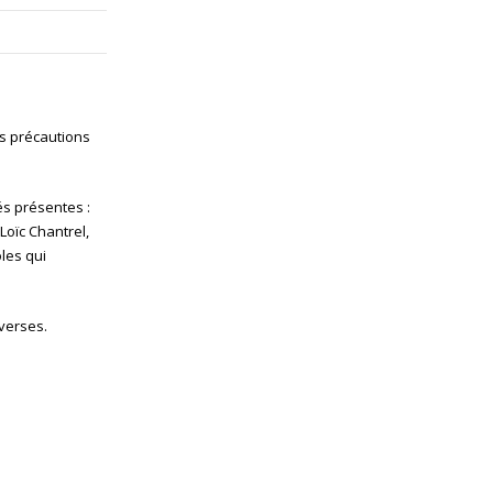
es précautions
és présentes :
oïc Chantrel,
les qui
iverses.