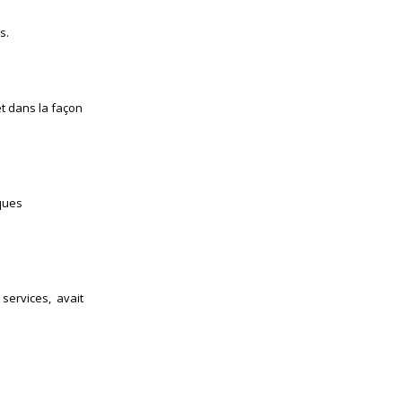
s.
et dans la façon
lques
 services, avait