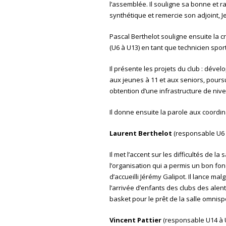
l’assemblée. Il souligne sa bonne et ra
synthétique et remercie son adjoint, J
Pascal Berthelot souligne ensuite la c
(U6 à U13) en tant que technicien sport
Il présente les projets du club : déve
aux jeunes à 11 et aux seniors, poursu
obtention d’une infrastructure de nive
Il donne ensuite la parole aux coordin
Laurent Berthelot
(responsable U6 à
Il met l’accent sur les difficultés de l
l’organisation qui a permis un bon fon
d’accueilli Jérémy Galipot. Il lance m
l’arrivée d’enfants des clubs des alen
basket pour le prêt de la salle omnisp
Vincent Pattier
(responsable U14 à U