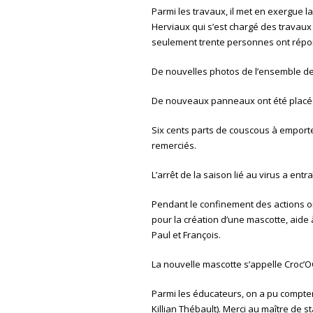
Parmi les travaux, il met en exergue l
Herviaux qui s’est chargé des travaux 
seulement trente personnes ont répon
De nouvelles photos de l’ensemble des
De nouveaux panneaux ont été placés
Six cents parts de couscous à emporte
remerciés.
L’arrêt de la saison lié au virus a en
Pendant le confinement des actions on
pour la création d’une mascotte, aide
Paul et François.
La nouvelle mascotte s’appelle Croc’
Parmi les éducateurs, on a pu compter 
Killian Thébault). Merci au maître de 