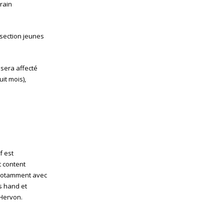
rrain
 section jeunes
 sera affecté
it mois),
f est
t content
t notamment avec
s hand et
’Hervon.