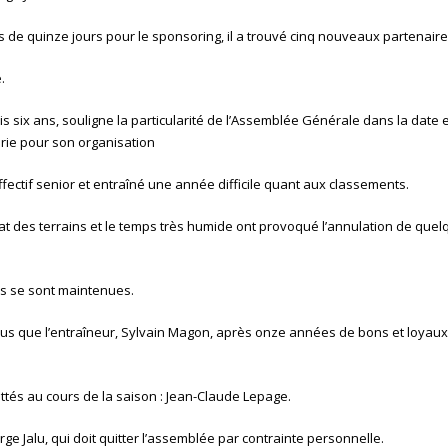
 de quinze jours pour le sponsoring, il a trouvé cinq nouveaux partenaire
.
s six ans, souligne la particularité de l’Assemblée Générale dans la date 
irie pour son organisation
ffectif senior et entraîné une année difficile quant aux classements.
’état des terrains et le temps très humide ont provoqué l’annulation de que
rs se sont maintenues.
nt plus que l’entraîneur, Sylvain Magon, après onze années de bons et loyaux
tés au cours de la saison : Jean-Claude Lepage.
erge Jalu, qui doit quitter l’assemblée par contrainte personnelle.