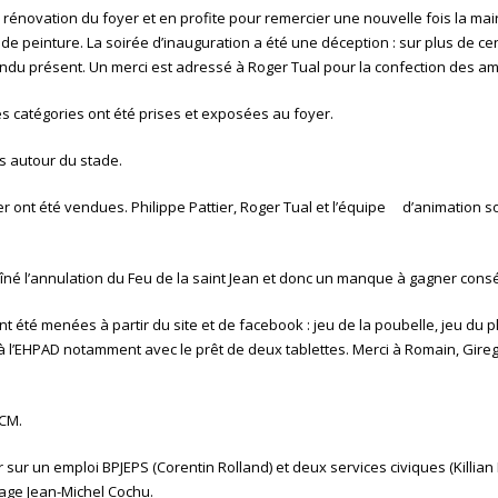
a rénovation du foyer et en profite pour remercier une nouvelle fois la mai
de peinture. La soirée d’inauguration a été une déception : sur plus de cent
du présent. Un merci est adressé à Roger Tual pour la confection des a
 catégories ont été prises et exposées au foyer.
 autour du stade.
r ont été vendues. Philippe Pattier, Roger Tual et l’équipe d’animation s
traîné l’annulation du Feu de la saint Jean et donc un manque à gagner cons
t été menées à partir du site et de facebook : jeu de la poubelle, jeu du 
 à l’EHPAD notamment avec le prêt de deux tablettes. Merci à Romain, Gire
OCM.
sur un emploi BPJEPS (Corentin Rolland) et deux services civiques (Killia
stage Jean-Michel Cochu.