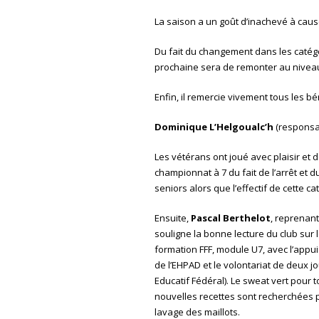
La saison a un goût d’inachevé à cau
Du fait du changement dans les catégor
prochaine sera de remonter au niveau 
Enfin, il remercie vivement tous les b
Dominique L’Helgoualc’h
(responsab
Les vétérans ont joué avec plaisir et 
championnat à 7 du fait de l’arrêt et 
seniors alors que l’effectif de cette ca
Ensuite,
Pascal Berthelot
, reprenant
souligne la bonne lecture du club sur l
formation FFF, module U7, avec l’appui d
de l’EHPAD et le volontariat de deux j
Educatif Fédéral). Le sweat vert pour t
nouvelles recettes sont recherchées po
lavage des maillots.