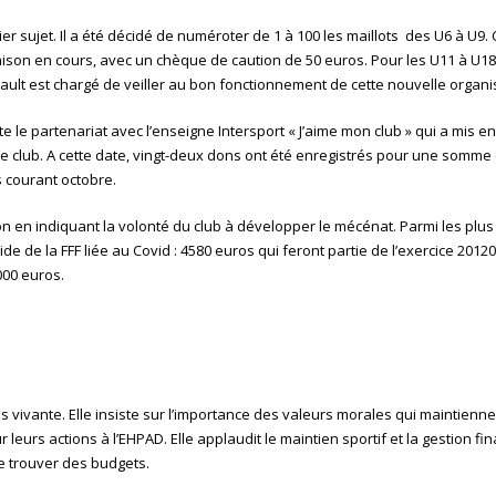
ier sujet. Il a été décidé de numéroter de 1 à 100 les maillots des U6 à U9
saison en cours, avec un chèque de caution de 50 euros. Pour les U11 à U18
ault est chargé de veiller au bon fonctionnement de cette nouvelle organi
te le partenariat avec l’enseigne Intersport « J’aime mon club » qui a mis e
e club. A cette date, vingt-deux dons ont été enregistrés pour une somme
 courant octobre.
on en indiquant la volonté du club à développer le mécénat. Parmi les plus 
ide de la FFF liée au Covid : 4580 euros qui feront partie de l’exercice 20120
000 euros.
s vivante. Elle insiste sur l’importance des valeurs morales qui maintiennen
 leurs actions à l’EHPAD. Elle applaudit le maintien sportif et la gestion fi
de trouver des budgets.