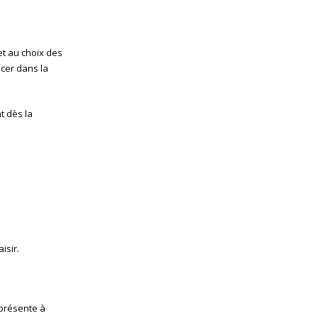
et au choix des
cer dans la
t dès la
isir.
présente à