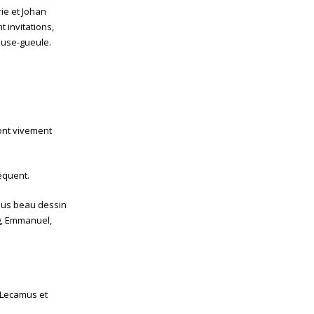
rie et Johan
 invitations,
muse-gueule.
ont vivement
équent.
plus beau dessin
g, Emmanuel,
n Lecamus et