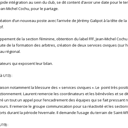
pide intégration au sein du club, se dit content d’avoir une date pour le te
ean-Michel Cochu, pour le partage.
réation d’un nouveau poste avec l’arrivée de Jérémy Galipot à la tête de la
if.
loppement de la section féminine, obtention du label FFF, Jean-Michel Cochu
ite de la formation des arbitres, création de deux services civiques (sur hu
au régional.
ateurs qui exposent leur bilan.
 U13) :
a saison notamment la blessure des « services civiques ». Le point très positi
ctionnement. Laurent remercie les coordinateurs et les bénévoles et se di
algré un tout un appel pour l’encadrement des équipes qui se fait pressan
tours. Il remercie le groupe communication pour sa réactivité et les section
orts durant la période hivernale. Il demande l’usage du terrain de Saint-M
19) :