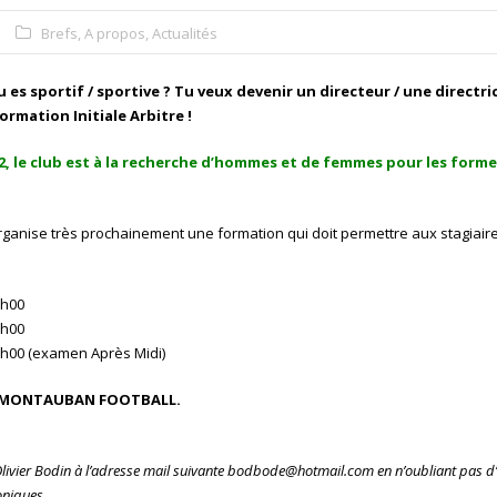
Brefs
,
A propos
,
Actualités
 es sportif / sportive ? Tu veux devenir un directeur / une directric
ormation Initiale Arbitre !
22, le club est à la recherche d’hommes et de femmes pour les forme
ll organise très prochainement une formation qui doit permettre aux stagiai
8h00
8h00
h00 (examen Après Midi)
OC MONTAUBAN FOOTBALL.
Olivier Bodin à l’adresse mail suivante
bodbode@hotmail.com
en n’oubliant pas d’
oniques.