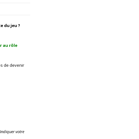
e du jeu ?
r au rôle
res de devenir
indiquer votre