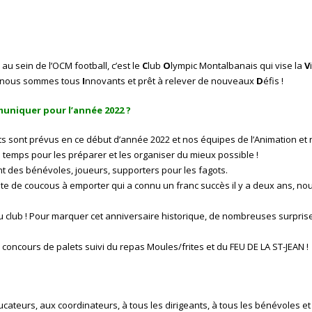
 au sein de l’OCM football, c’est le
C
lub
O
lympic Montalbanais qui vise la
V
s, nous sommes tous
I
nnovants et prêt à relever de nouveaux
D
éfis !
uniquer pour l’année 2022 ?
 sont prévus en ce début d’année 2022 et nos équipes de l’Animation et
 temps pour les préparer et les organiser du mieux possible !
t des bénévoles, joueurs, supporters pour les fagots.
nte de coucous à emporter qui a connu un franc succès il y a deux ans, n
du club ! Pour marquer cet anniversaire historique, de nombreuses surpri
el concours de palets suivi du repas Moules/frites et du FEU DE LA ST-JEAN !
ucateurs, aux coordinateurs, à tous les dirigeants, à tous les bénévoles et