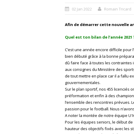
02 Jan 2022
Romain Tricard
Afin de démarrer cette nouvelle a
Quel est ton bilan de l’année 2021 
C’est une année encore difficile pour 
bien débuté grâce à la bonne prépara
dû faire face à toutes les contraintes
aux consignes du Ministère des sports
de tout mettre en place car il a fallu
gouvernementales.
Sur le plan sportif, nos 455 licenciés 
préformation et enfin à des championna
l’ensemble des rencontres prévues. L
passion pour le football. Nous n’avon
A noter la montée de notre équipe U16
Pour les équipes seniors, le début de
hauteur des objectifs fixés avec les 