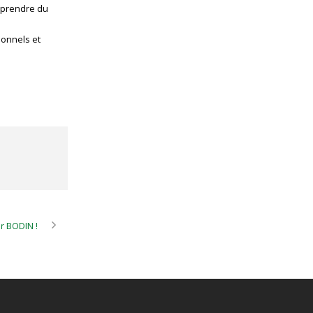
 prendre du
sonnels et
er BODIN !