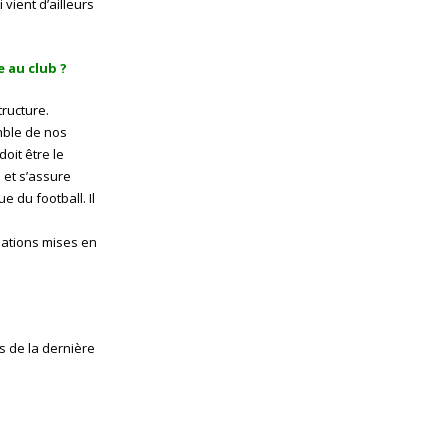
vient d’ailleurs
 au club ?
tructure.
emble de nos
oit être le
 et s’assure
 du football. Il
mations mises en
rs de la dernière