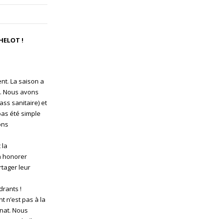
HELOT !
nt. La saison a
s. Nous avons
ass sanitaire) et
pas été simple
ons
 la
 à honorer
tager leur
drants !
t n’est pas à la
nnat. Nous