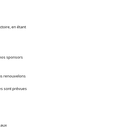
ictoire, en étant
 nos sponsors
ous renouvelons
ses sont prévues
 aux