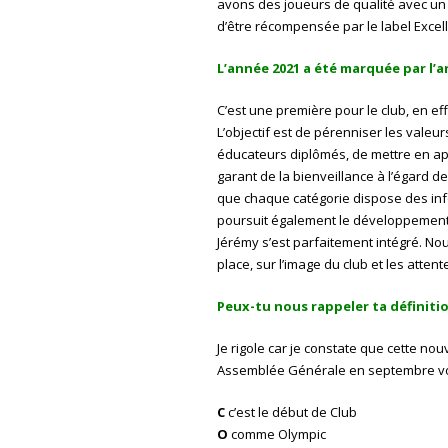
avons des joueurs de qualité avec un f
d’être récompensée par le label Excel
L’année 2021 a été marquée par l’
C’est une première pour le club, en eff
L’objectif est de pérenniser les valeu
éducateurs diplômés, de mettre en appli
garant de la bienveillance à l’égard d
que chaque catégorie dispose des info
poursuit également le développement 
Jérémy s’est parfaitement intégré. Nou
place, sur l’image du club et les atten
Peux-tu nous rappeler ta définiti
Je rigole car je constate que cette nou
Assemblée Générale en septembre vou
C
c’est le début de Club
O
comme Olympic