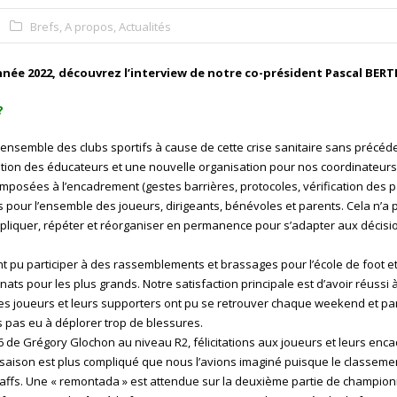
Brefs
,
A propos
,
Actualités
nnée 2022, découvrez l’interview de notre co-président Pascal BERT
?
l’ensemble des clubs sportifs à cause de cette crise sanitaire sans précéde
tion des éducateurs et une nouvelle organisation pour nos coordinateur
 imposées à l’encadrement (gestes barrières, protocoles, vérification des p
 pour l’ensemble des joueurs, dirigeants, bénévoles et parents. Cela n’a 
 expliquer, répéter et réorganiser en permanence pour s’adapter aux décisi
ont pu participer à des rassemblements et brassages pour l’école de foot et
ts pour les plus grands. Notre satisfaction principale est d’avoir réussi
es joueurs et leurs supporters ont pu se retrouver chaque weekend et par
s pas eu à déplorer trop de blessures.
 de Grégory Glochon au niveau R2, félicitations aux joueurs et leurs enca
 saison est plus compliqué que nous l’avions imaginé puisque le classemen
staffs. Une « remontada » est attendue sur la deuxième partie de champio