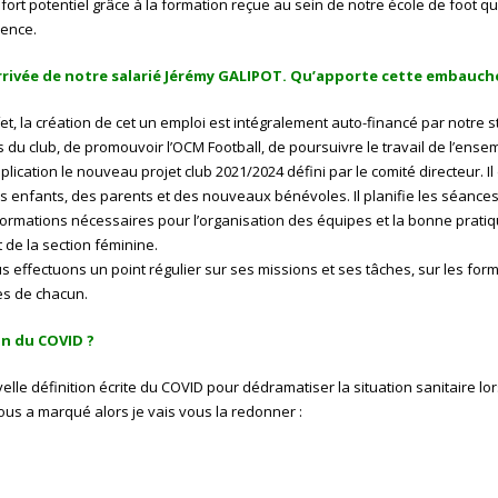
ort potentiel grâce à la formation reçue au sein de notre école de foot qui 
lence.
arrivée de notre salarié Jérémy GALIPOT. Qu’apporte cette embauche
et, la création de cet un emploi est intégralement auto-financé par notre s
rs du club, de promouvoir l’OCM Football, de poursuivre le travail de l’ens
cation le nouveau projet club 2021/2024 défini par le comité directeur. Il d
es enfants, des parents et des nouveaux bénévoles. Il planifie les séances
rmations nécessaires pour l’organisation des équipes et la bonne pratique
de la section féminine.
s effectuons un point régulier sur ses missions et ses tâches, sur les for
tes de chacun.
on du COVID ?
velle définition écrite du COVID pour dédramatiser la situation sanitaire lo
s a marqué alors je vais vous la redonner :