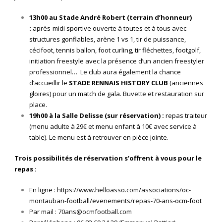
13h00 au Stade André Robert (terrain d’honneur)
:
après-midi sportive ouverte à toutes et à tous avec
structures gonflables, arène 1 vs 1, tir de puissance,
cécifoot, tennis ballon, foot curling, tir fléchettes, footgolf,
initiation freestyle avec la présence d’un ancien freestyler
professionnel… Le club aura également la chance
d’accueillir le
STADE RENNAIS HISTORY CLUB
(anciennes
gloires) pour un match de gala. Buvette et restauration sur
place.
19h00 à la Salle Delisse (sur réservation) :
repas traiteur
(menu adulte à 29€ et menu enfant à 10€ avec service à
table). Le menu est à retrouver en pièce jointe.
Trois possibilités de réservation s’offrent à vous pour le
repas :
En ligne :
https://www.helloasso.com/associations/oc-
montauban-football/evenements/repas-70-ans-ocm-foot
Par mail :
70ans@ocmfootball.com