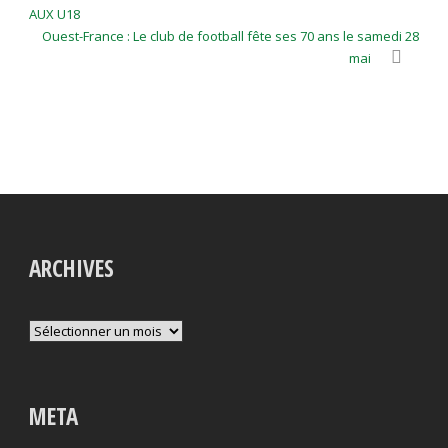
AUX U18
Ouest-France : Le club de football fête ses 70 ans le samedi 28
mai
ARCHIVES
Archives
META