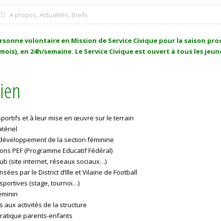
A propos
,
Actualités
,
Brefs
ersonne volontaire en Mission de Service Civique pour la saison pro
ois), en 24h/semaine. Le Service Civique est ouvert à tous les jeun
dien
sportifs et à leur mise en œuvre sur le terrain
atériel
e développement de la section féminine
tions PEF (Programme Educatif Fédéral)
ub (site internet, réseaux sociaux…)
ées par le District d’Ille et Vilaine de Football
s sportives (stage, tournoi…)
éminin
s aux activités de la structure
pratique parents-enfants