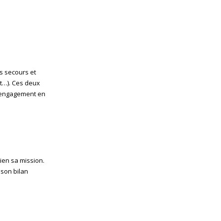
s secours et
at…). Ces deux
d’engagement en
ien sa mission.
 son bilan