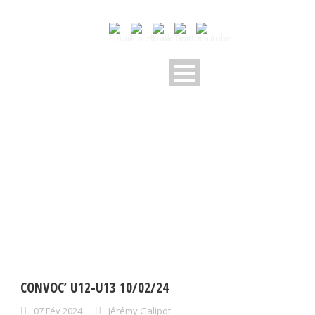
DAY
février 7, 2024
CONVOC’ U12-U13 10/02/24
07 Fév 2024
Jérémy Galipot