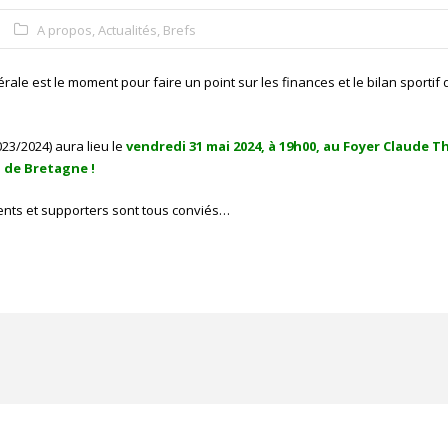
A propos
,
Actualités
,
Brefs
le est le moment pour faire un point sur les finances et le bilan sportif 
23/2024) aura lieu le
vendredi 31 mai 2024, à 19h00, au Foyer Claude T
 de Bretagne !
rents et supporters sont tous conviés…