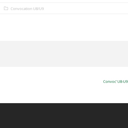
Convocation U8/U9
Convoc’ U8-U9