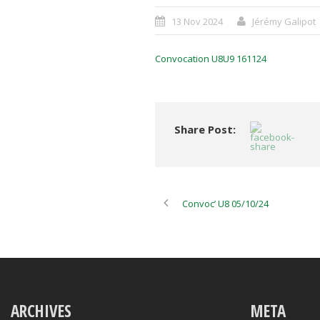
13 Nov 2024
Jérémy Galipot
Convocation U8U9 161124
Share Post:
Convoc’ U8 05/10/24
ARCHIVES
META