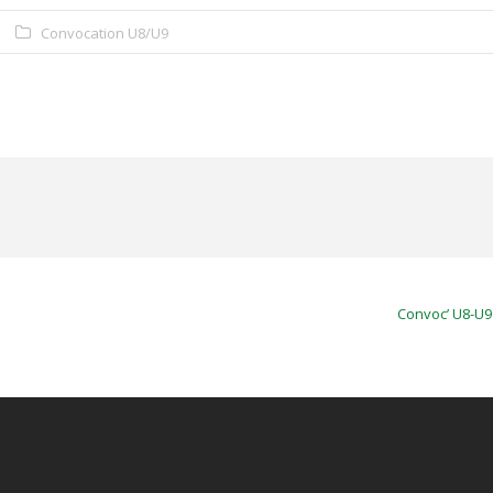
Convocation U8/U9
Convoc’ U8-U9