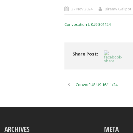
27 Nov 2024
Jérémy Galipot
Convocation U8U9 301124
Share Post:
Convoc’ U8-U9 16/11/24
ARCHIVES
META