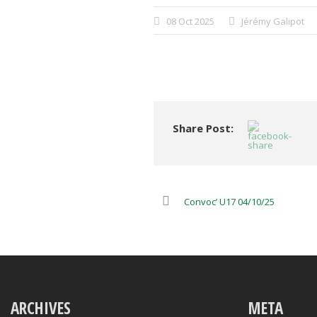
08 Oct 2025
Jérémy Galipot
Share Post:
Convoc’ U17 04/10/25
ARCHIVES
META