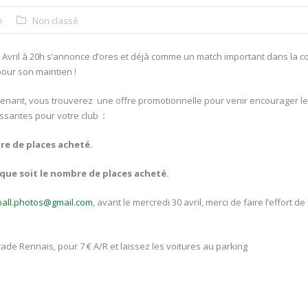
e
Non classé
 Avril à 20h s’annonce d’ores et déjà comme un match important dans la c
pour son maintien !
nant, vous trouverez une offre promotionnelle pour venir encourager les
essantes pour votre club
:
bre de places acheté.
elque soit le nombre de places acheté.
all.photos@gmail.com
, avant le mercredi 30 avril, merci de faire l’effort d
tade Rennais, pour 7 € A/R et laissez les voitures au parking