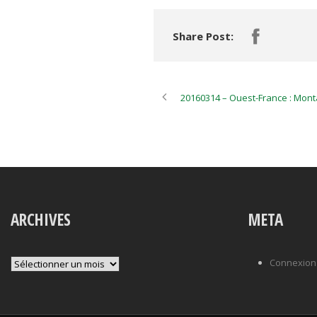
Share Post:
20160314 – Ouest-France : Monta
ARCHIVES
META
Archives
Connexion