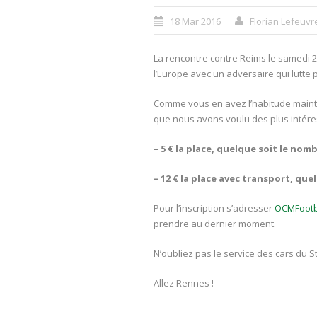
18 Mar 2016
Florian Lefeuvr
La rencontre contre Reims le samedi 2
l’Europe avec un adversaire qui lutte 
Comme vous en avez l’habitude mainte
que nous avons voulu des plus intér
– 5 € la place, quelque soit le nom
– 12 € la place avec transport, qu
Pour l’inscription s’adresser
OCMFootb
prendre au dernier moment.
N’oubliez pas le service des cars du S
Allez Rennes !