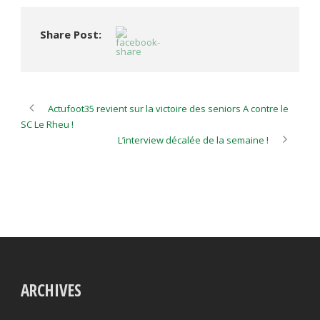
Share Post:
Actufoot35 revient sur la victoire des seniors A contre le
SC Le Rheu !
L’interview décalée de la semaine !
ARCHIVES