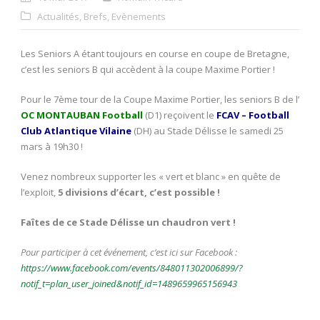
Actualités
,
Brefs
,
Evènements
Les Seniors A étant toujours en course en coupe de Bretagne,
c’est les seniors B qui accèdent à la coupe Maxime Portier !
Pour le 7ème tour de la Coupe Maxime Portier, les seniors B de l’
OC MONTAUBAN Football
(D1) reçoivent le
FCAV – Football
Club Atlantique Vilaine
(DH) au Stade Délisse le samedi 25
mars à 19h30 !
Venez nombreux supporter les « vert et blanc » en quête de
l’exploit,
5 divisions d’écart, c’est possible !
Faîtes de ce Stade Délisse un chaudron vert !
Pour participer à cet événement, c’est ici sur Facebook :
https://www.facebook.com/events/848011302006899/?
notif_t=plan_user_joined&notif_id=1489659965156943