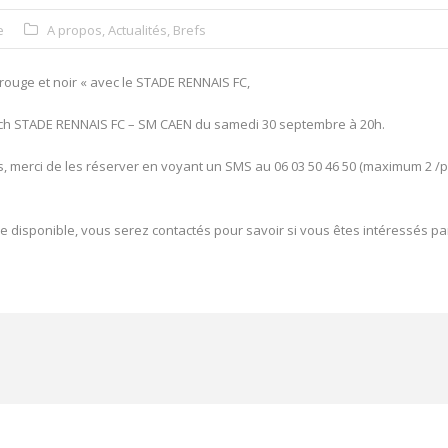
e
A propos
,
Actualités
,
Brefs
 rouge et noir « avec le STADE RENNAIS FC,
tch STADE RENNAIS FC – SM CAEN du samedi 30 septembre à 20h.
s, merci de les réserver en voyant un SMS au 06 03 50 46 50 (maximum 2 /
de disponible, vous serez contactés pour savoir si vous êtes intéressés pa