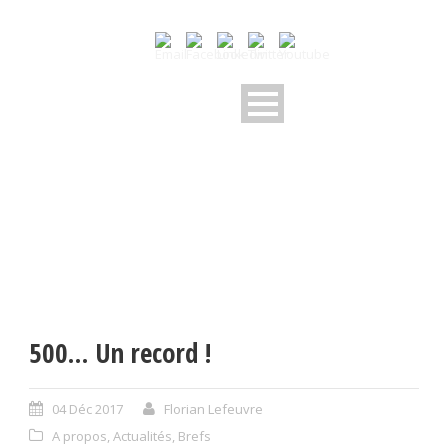
500… Un record !
04 Déc 2017
Florian Lefeuvre
A propos
,
Actualités
,
Brefs