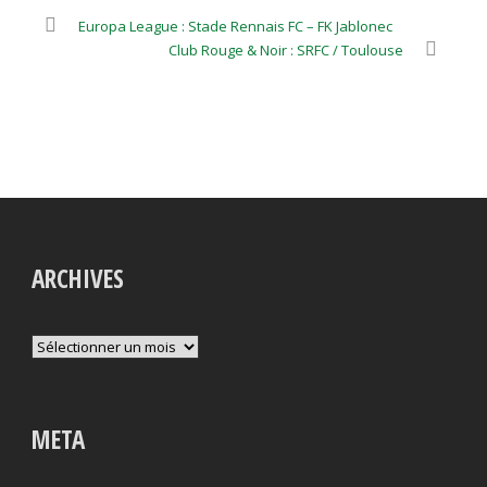
Europa League : Stade Rennais FC – FK Jablonec
Club Rouge & Noir : SRFC / Toulouse
ARCHIVES
Archives
META