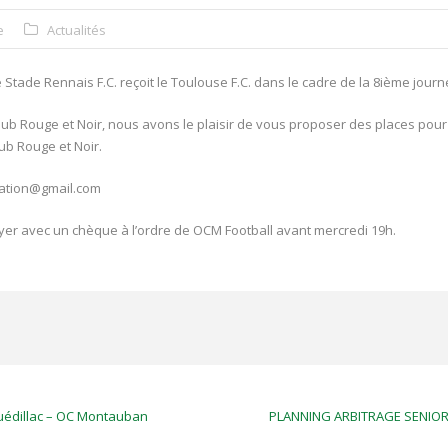
e
Actualités
tade Rennais F.C. reçoit le Toulouse F.C. dans le cadre de la 8
ième
journé
ub Rouge et Noir, nous avons le plaisir de vous proposer des places pour
lub Rouge et Noir.
ication@gmail.com
oyer avec un chèque à l’ordre de OCM Football avant mercredi 19h.
uédillac – OC Montauban
PLANNING ARBITRAGE SENIO