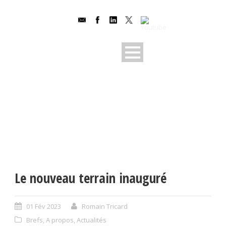
Le nouveau terrain inauguré
01 Fév 2023
Romain Tricard
Brefs
,
A propos
,
Actualités