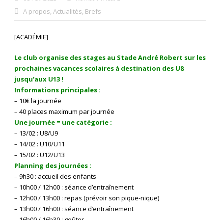
A propos
,
Actualités
,
Brefs
[ACADÉMIE]
Le club organise des stages au Stade André Robert sur les
prochaines vacances scolaires à destination des U8
jusqu’aux U13 !
Informations principales :
– 10€ la journée
– 40 places maximum par journée
Une journée = une catégorie :
– 13/02 : U8/U9
– 14/02 : U10/U11
– 15/02 : U12/U13
Planning des journées :
– 9h30 : accueil des enfants
– 10h00 / 12h00 : séance d’entraînement
– 12h00 / 13h00 : repas (prévoir son pique-nique)
– 13h00 / 16h00 : séance d’entraînement
– 16h00 / 16h30 : goûter