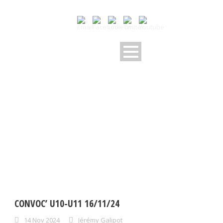
DAY
novembre 14, 2024
CONVOC’ U10-U11 16/11/24
14 Nov 2024
Jérémy Galipot