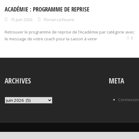
ACADÉMIE : PROGRAMME DE REPRISE
15 Juin 2026
Florian Lefeuvre
Retrouver le programme de reprise de l’Académie par catégorie avec
0
le message de votre coach pour la saison à venir
ARCHIVES
META
Archives
Connexion